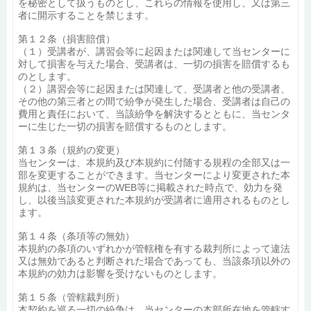
を秘密として扱うものとし、これらの情報を使用し、又は第三
者に開示することを禁じます。
第１２条（損害賠償）
（１）受講者が、講習会等に起因または関連して当センターに
対して損害を与えた場合、受講者は、一切の損害を賠償するも
のとします。
（２）講習会等に起因または関連して、受講者と他の受講者、
その他の第三者との間で紛争が発生した場合、受講者は自己の
費用と責任において、当該紛争を解決するとともに、当センタ
ーに生じた一切の損害を賠償するものとします。
第１３条（規約の変更）
当センターは、本規約及び本規約に付随する規程の全部又は一
部を変更することができます。当センターにより変更された本
規約は、当センターのWEB等に掲載された時点で、効力を発
し、以後当該変更された本規約が受講者に適用されるものとし
ます。
第１４条（条項等の無効）
本規約の条項のいずれかが管轄権を有する裁判所によって違法
又は無効であると判断された場合であっても、当該条項以外の
本規約の効力は影響を受けないものとします。
第１５条（管轄裁判所）
本契約を巡る一切の紛争は、当センターの本部所在地を管轄す