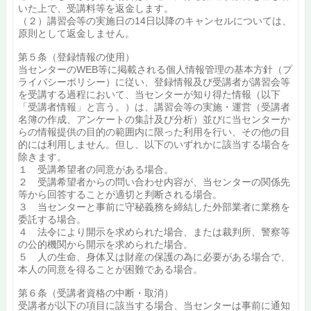
いた上で、受講料等を返金します。
（２）講習会等の実施日の14日以降のキャンセルについては、
原則として返金しません。
第５条（登録情報の使用）
当センターのWEB等に掲載される個人情報管理の基本方針（プ
ライバシーポリシー）に従い、登録情報及び受講者が講習会等
を受講する過程において、当センターが知り得た情報（以下
「受講者情報」と言う。）は、講習会等の実施・運営（受講者
名簿の作成、アンケートの集計及び分析）並びに当センターか
らの情報提供の目的の範囲内に限った利用を行い、その他の目
的には利用しません。但し、以下のいずれかに該当する場合を
除きます。
１ 受講希望者の同意がある場合。
２ 受講希望者からの問い合わせ内容が、当センターの関係先
等から回答することが適切と判断される場合。
３ 当センターと事前に守秘義務を締結した外部業者に業務を
委託する場合。
４ 法令により開示を求められた場合、または裁判所、警察等
の公的機関から開示を求められた場合。
５ 人の生命、身体又は財産の保護の為に必要がある場合で、
本人の同意を得ることが困難である場合。
第６条（受講者資格の中断・取消）
受講者が以下の項目に該当する場合、当センターは事前に通知