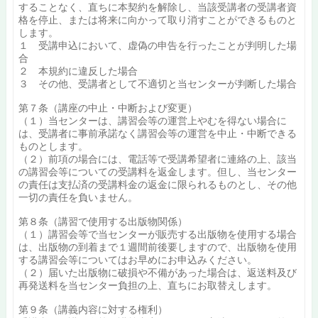
することなく、直ちに本契約を解除し、当該受講者の受講者資
格を停止、または将来に向かって取り消すことができるものと
します。
１ 受講申込において、虚偽の申告を行ったことが判明した場
合
２ 本規約に違反した場合
３ その他、受講者として不適切と当センターが判断した場合
第７条（講座の中止・中断および変更）
（１）当センターは、講習会等の運営上やむを得ない場合に
は、受講者に事前承諾なく講習会等の運営を中止・中断できる
ものとします。
（２）前項の場合には、電話等で受講希望者に連絡の上、該当
の講習会等についての受講料を返金します。但し、当センター
の責任は支払済の受講料金の返金に限られるものとし、その他
一切の責任を負いません。
第８条（講習で使用する出版物関係）
（１）講習会等で当センターが販売する出版物を使用する場合
は、出版物の到着まで１週間前後要しますので、出版物を使用
する講習会等についてはお早めにお申込みください。
（２）届いた出版物に破損や不備があった場合は、返送料及び
再発送料を当センター負担の上、直ちにお取替えします。
第９条（講義内容に対する権利）