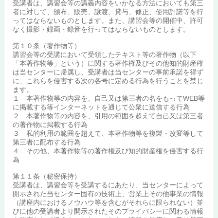
受講者は、講習会等の講義内容をいかなる方法においても第三
者に対して、頒布、販売、譲渡、貸与、修正、使用許諾等を行
ってはならないものとします。また、講習会等の開催中、許可
なく撮影・録画・録音を行ってはならないものとします。
第１０条（著作物等）
講習会等の受講において受領したテキスト等の著作物（以下
「本著作物等」という）に関する著作権及びその他知的財産権
は当センターに帰属し、受講者は当センターの事前承諾を得ず
に、これらを侵害する次の各号に定める行為を行うことを禁じ
ます。
１ 本著作物等の内容を、自己又は第三者の名をもってWEB等
に掲載する等インターネットを通じて公衆に送信する行為
２ 本著作物等の内容を、引用の範囲を超えて自己又は第三者
の著作物に掲載する行為
３ 私的利用の範囲を超えて、本著作物等を複製・改変等して
第三者に配布する行為
４ その他、本著作物等の著作権及び知的財産権を侵害する行
為
第１１条（秘密保持）
受講者は、講習会等を受講するにあたり、当センターによって
開示された当センター固有の技術上、営業上その他事業の情報
（講座内におけるノウハウ等を含むがそれらに限られない）並
びに他の受講者より開示されたそのプライバシーに関わる情報