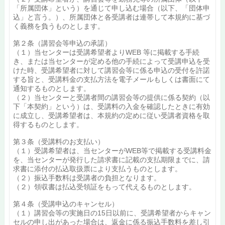
「所属団体」という）を通じて申し込む場合（以下、「団体申
込」と言う。）、所属団体と各受講者は連帯して本規約に基づ
く義務を負うものとします。
第２条（講習会等申込の承諾）
（１）当センターは受講希望者よりWEB 等に掲載する手続
き、または当センターが定める他の手続によって受講申込を受
けた時、受講希望者に対して講習会等に係る申込の受付を許諾
する旨と、受講料金の支払方法を電子メールもしくは書面にて
通知するものとします。
（２）当センターと受講者間の講習会等の提供に係る契約（以
下「本契約」という）は、受講料の入金を確認したときに有効
に成立し、受講希望者は、本規約の定めに従い受講者資格を取
得するものとします。
第３条（受講料のお支払い）
（１）受講希望者は、当センターがWEB等で掲載する受講料金
を、当センターが発行した請求書に記載の支払期限までに、請
求書に添付の払込取扱票により支払うものとします。
（２）振込手数料は受講者の負担となります。
（２）領収書は払込受領証をもって代えるものとします。
第４条（受講申込のキャンセル）
（１）講習会等の実施日の15日以前に、受講希望者からキャン
セルの申し出があった場合は、返金に係る振込手数料を差し引