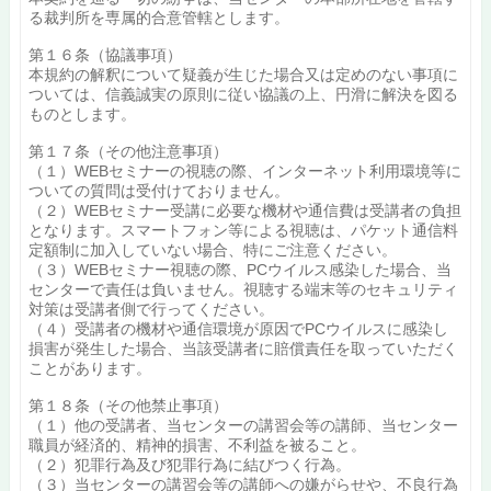
る裁判所を専属的合意管轄とします。
第１６条（協議事項）
本規約の解釈について疑義が生じた場合又は定めのない事項に
ついては、信義誠実の原則に従い協議の上、円滑に解決を図る
ものとします。
第１７条（その他注意事項）
（１）WEBセミナーの視聴の際、インターネット利用環境等に
ついての質問は受付けておりません。
（２）WEBセミナー受講に必要な機材や通信費は受講者の負担
となります。スマートフォン等による視聴は、パケット通信料
定額制に加入していない場合、特にご注意ください。
（３）WEBセミナー視聴の際、PCウイルス感染した場合、当
センターで責任は負いません。視聴する端末等のセキュリティ
対策は受講者側で行ってください。
（４）受講者の機材や通信環境が原因でPCウイルスに感染し
損害が発生した場合、当該受講者に賠償責任を取っていただく
ことがあります。
第１８条（その他禁止事項）
（１）他の受講者、当センターの講習会等の講師、当センター
職員が経済的、精神的損害、不利益を被ること。
（２）犯罪行為及び犯罪行為に結びつく行為。
（３）当センターの講習会等の講師への嫌がらせや、不良行為