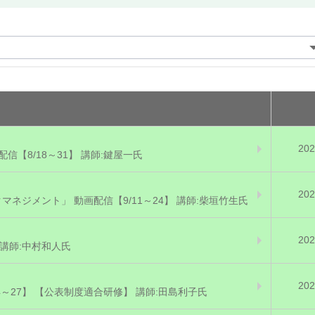
202
信【8/18～31】 講師:鍵屋一氏
202
ジメント」 動画配信【9/11～24】 講師:柴垣竹生氏
202
 講師:中村和人氏
202
4～27】 【公表制度適合研修】 講師:田島利子氏