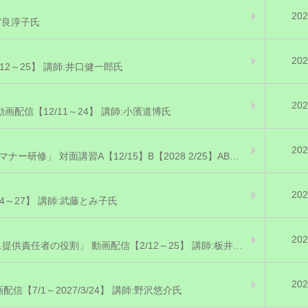
202
宮良淳子氏
202
2～25】 講師:井口健一郎氏
202
配信【12/11～24】 講師:小濱道博氏
202
E②指導・教育するためのリーダー向け「接遇・マナー研修」 対面講習A【12/15】B【2028 2/25】AB2日 講師:藤喜美子氏
202
4～27】 講師:武藤とみ子氏
202
⑪「訪問介護事業所の職場定着を進めるサービス提供責任者の役割」 動画配信【2/12～25】 講師:板井佑介氏
202
7/1～2027/3/24】 講師:野沢悠介氏