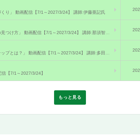
202
 動画配信【7/1～2027/3/24】 講師:伊藤亜記氏
202
再配信③「現場のニーズに合った介護ロボットの見つけ方」 動画配信【7/1～2027/3/24】 講師:那須智樹氏
202
再配信④「外国人介護従事者の採用に必要なステップとは？」 動画配信【7/1～2027/3/24】 講師:多田盛弘氏
202
/1～2027/3/24】
もっと見る