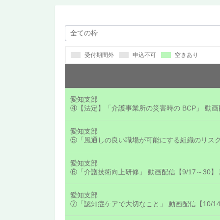
受付期間外
申込不可
空きあり
愛知支部
④【法定】「介護事業所の災害時の BCP」 動画配
愛知支部
⑤「風通しの良い職場が可能にする組織のリスクマネ
愛知支部
⑥「介護技術向上研修」 動画配信【9/17～30】
愛知支部
⑦「認知症ケアで大切なこと」 動画配信【10/1