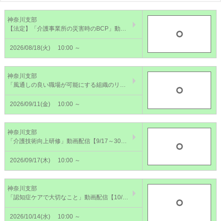
神奈川支部
【法定】「介護事業所の災害時のBCP」動画配信【8/18～8/31】～個々の対応と組織としての対応・対策のポイント～
2026/08/18(火)
10:00 ～
神奈川支部
「風通しの良い職場が可能にする組織のリスクマネジメント」動画配信【9/11～24】～予防と対処とプラスアルファを円滑に進めるために～
2026/09/11(金)
10:00 ～
神奈川支部
「介護技術向上研修」動画配信【9/17～30】～利用者と私たちを守るための移動・移乗～
2026/09/17(木)
10:00 ～
神奈川支部
「認知症ケアで大切なこと」動画配信【10/14～24】「公表制度適合研修】～認知症を理解し、ケアの質の向上を～
2026/10/14(水)
10:00 ～