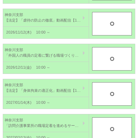
神奈川支部
【法定】「虐待の防止の徹底」動画配信【11/12～25】～未然に防ぎ組織で取り組もう～
2026/11/12(木)
10:00 ～
神奈川支部
「外国人の職員の定着に繋げる職場づくり」動画配信【12/11～24】～職場内のコミュニケーションによるよりよい介護空間づくり～
2026/12/11(金)
10:00 ～
神奈川支部
【法定】「身体拘束の適正化」動画配信【1/14～27】～ケアで考える、対応と再発防止のポイント～
2027/01/14(木)
10:00 ～
神奈川支部
「訪問介護事業所の職場定着を進めるサービス提供責任者の役割」動画配信【2/12～25】
2027/02/12(金)
10:00 ～