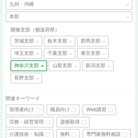
九州・沖縄
本部
開催支部（都道府県）
茨城支部
栃木支部
群馬支部
埼玉支部
千葉支部
東京支部
神奈川支部
山梨支部
新潟支部
長野支部
関連キーワード
管理者向け
職員向け
Web講習
労務・経営管理
資格取得
介護技術・知識
無料
専門家無料相談