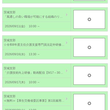
茨城支部
「風通しの良い職場が可能にする組織のリスクマネジメント」 動画配信【9/11～24】～予防と対処とプラスアルファを 円滑に進めるために～
2026/09/11(金)
10:00 ～
茨城支部
☆令和8年度主任介護支援専門員法定外研修 疾患別ケア【9/16】
2026/09/16(水)
13:30 ～
茨城支部
「介護技術向上研修」動画配信【9/17～30】～利用者と私たちを守るための移動・移乗～
2026/09/17(木)
10:00 ～
茨城支部
≪無料≫【厚生労働省委託事業】第1回雇用管理責任者講習 専門コース(WEB)【9/29】