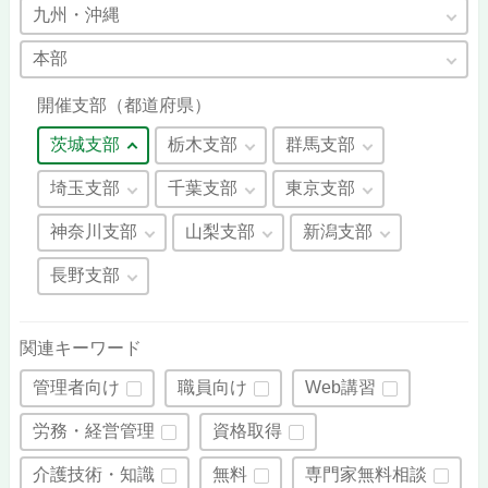
九州・沖縄
本部
開催支部（都道府県）
茨城支部
栃木支部
群馬支部
埼玉支部
千葉支部
東京支部
神奈川支部
山梨支部
新潟支部
長野支部
関連キーワード
管理者向け
職員向け
Web講習
労務・経営管理
資格取得
介護技術・知識
無料
専門家無料相談