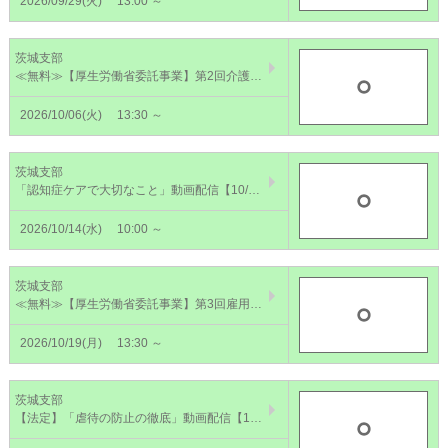
2026/09/29(火)
13:00 ～
茨城支部
≪無料≫【厚生労働省委託事業】第2回介護労働者雇用管理責任者講習 総合コース(集合）【10/6】
2026/10/06(火)
13:30 ～
茨城支部
「認知症ケアで大切なこと」動画配信【10/14～27】【公表制度適合研修】～認知症を理解し、ケアの質の向上を～
2026/10/14(水)
10:00 ～
茨城支部
≪無料≫【厚生労働省委託事業】第3回雇用管理責任者講習 総合コース(WEB)【10/19】
2026/10/19(月)
13:30 ～
茨城支部
【法定】「虐待の防止の徹底」動画配信【11/12～25】～未然に防ぎ組織で取り組もう～