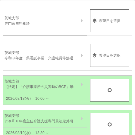
茨城支部
希望日を選択
専門家無料相談
茨城支部
希望日を選択
令和８年度 県委託事業 介護職員等処遇改善加算無料相談
茨城支部
【法定】「介護事業所の災害時のBCP」動画配信【8/18～31】～個々の対応と組織としての対応・対策のポイント～
2026/08/18(火)
10:00 ～
茨城支部
☆令和８年度主任介護支援専門員法定外研修 基本ケア【8/19】
2026/08/19(水)
13:30 ～