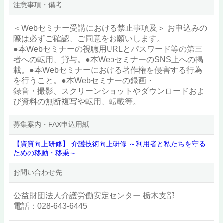
注意事項・備考
＜Webセミナー受講における禁止事項及＞ お申込みの
際は必ずご確認、ご同意をお願いします。
●本Webセミナーの視聴用URLとパスワード等の第三
者への転用、貸与。●本WebセミナーのSNS上への掲
載。●本Webセミナーにおける著作権を侵害する行為
を行うこと。●本Webセミナーの録画・
録音・撮影、スクリーンショットやダウンロードおよ
び資料の無断複写や転用、転載等。
募集案内・FAX申込用紙
【資質向上研修】 介護技術向上研修 ～利用者と私たちを守る
ための移動・移乗～
お問い合わせ先
公益財団法人介護労働安定センター 栃木支部
電話：028-643-6445