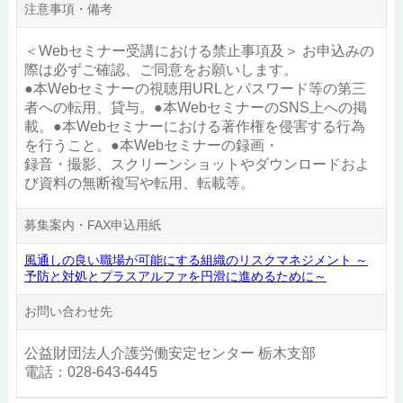
注意事項・備考
＜Webセミナー受講における禁止事項及＞ お申込みの
際は必ずご確認、ご同意をお願いします。
●本Webセミナーの視聴用URLとパスワード等の第三
者への転用、貸与。●本WebセミナーのSNS上への掲
載。●本Webセミナーにおける著作権を侵害する行為
を行うこと。●本Webセミナーの録画・
録音・撮影、スクリーンショットやダウンロードおよ
び資料の無断複写や転用、転載等。
募集案内・FAX申込用紙
風通しの良い職場が可能にする組織のリスクマネジメント ～
予防と対処とプラスアルファを円滑に進めるために～
お問い合わせ先
公益財団法人介護労働安定センター 栃木支部
電話：028-643-6445